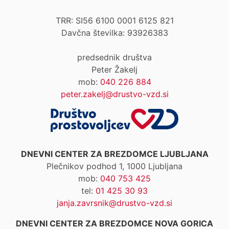
TRR: SI56 6100 0001 6125 821
Davčna številka: 93926383
predsednik društva
Peter Žakelj
mob:
040 226 884
peter.zakelj@drustvo-vzd.si
DNEVNI CENTER ZA BREZDOMCE LJUBLJANA
Plečnikov podhod 1, 1000 Ljubljana
mob:
040 753 425
tel:
01 425 30 93
janja.zavrsnik@drustvo-vzd.si
DNEVNI CENTER ZA BREZDOMCE NOVA GORICA