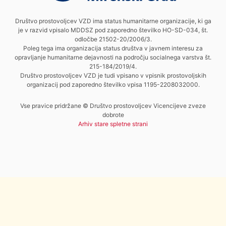
Društvo prostovoljcev VZD ima status humanitarne organizacije, ki ga
je v razvid vpisalo MDDSZ pod zaporedno številko HO-SD-034, št.
odločbe 21502-20/2006/3.
Poleg tega ima organizacija status društva v javnem interesu za
opravljanje humanitarne dejavnosti na področju socialnega varstva št.
215-184/2019/4.
Društvo prostovoljcev VZD je tudi vpisano v vpisnik prostovoljskih
organizacij pod zaporedno številko vpisa 1195-2208032000.
Vse pravice pridržane © Društvo prostovoljcev Vicencijeve zveze
dobrote
Arhiv stare spletne strani