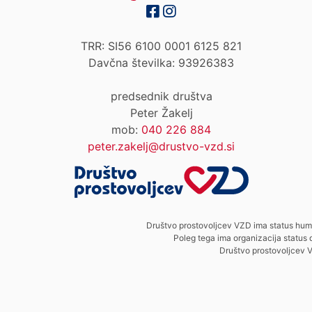
TRR: SI56 6100 0001 6125 821
Davčna številka: 93926383
predsednik društva
Peter Žakelj
mob:
040 226 884
peter.zakelj@drustvo-vzd.si
Društvo prostovoljcev VZD ima status hum
Poleg tega ima organizacija status 
Društvo prostovoljcev V