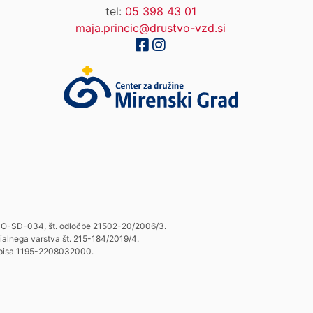
tel:
05 398 43 01
maja.princic@drustvo-vzd.si
o HO-SD-034, št. odločbe 21502-20/2006/3.
cialnega varstva št. 215-184/2019/4.
o vpisa 1195-2208032000.