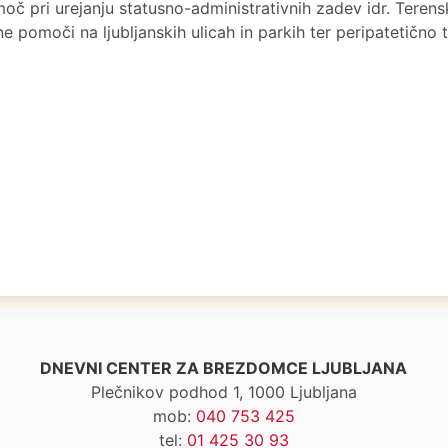
č pri urejanju statusno-administrativnih zadev idr. Terens
ne pomoči na ljubljanskih ulicah in parkih ter peripatetično 
DNEVNI CENTER ZA BREZDOMCE LJUBLJANA
Plečnikov podhod 1, 1000 Ljubljana
mob:
040 753 425
tel:
01 425 30 93