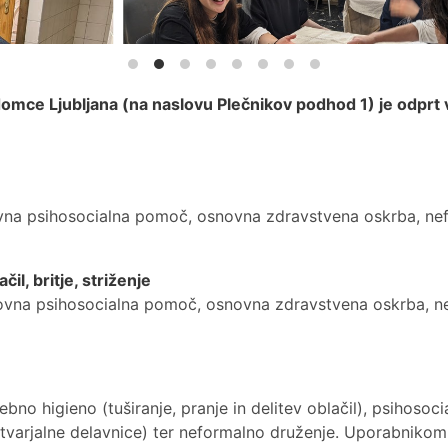
mce Ljubljana (na naslovu Plečnikov podhod 1) je odprt 
kovna psihosocialna pomoč, osnovna zdravstvena oskrba, ne
čil, britje, striženje
okovna psihosocialna pomoč, osnovna zdravstvena oskrba, 
sebno higieno (tuširanje, pranje in delitev oblačil), psiho
 ustvarjalne delavnice) ter neformalno druženje. Uporabniko