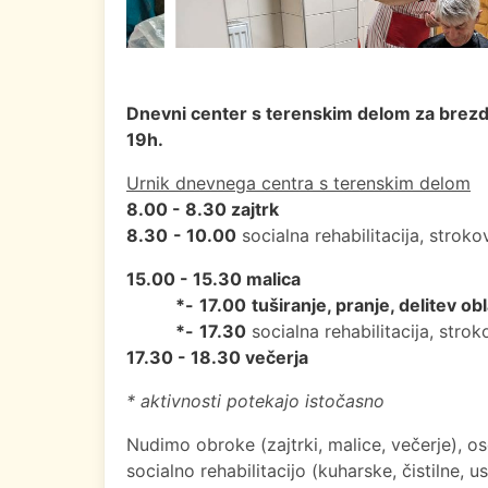
Dnevni center s terenskim delom za brezdo
19h.
Urnik dnevnega centra s terenskim delom
8.00 - 8.30 zajtrk
8.30
- 10.00
socialna rehabilitacija, stro
15.00 - 15.30 malica
*-
17.00
tuširanje, pranje, delitev obla
*-
17.30
socialna rehabilitacija, str
17.30 - 18.30 večerja
* aktivnosti potekajo istočasno
Nudimo obroke (zajtrki, malice, večerje), o
socialno rehabilitacijo (kuharske, čistilne,