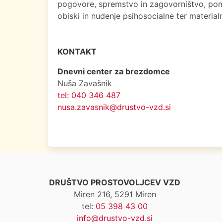
pogovore, spremstvo in zagovorništvo, pomo
obiski in nudenje psihosocialne ter material
KONTAKT
Dnevni center za brezdomce
Nuša Zavašnik
tel: 040
346 487
nusa.zavasnik@drustvo-vzd.si
DRUŠTVO PROSTOVOLJCEV VZD
Miren 216, 5291 Miren
tel:
05 398 43 00
info@drustvo-vzd.si