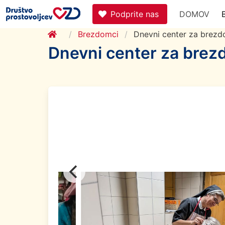
Podprite nas
DOMOV
Brezdomci
Dnevni center za brezd
Dnevni center za brez