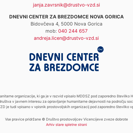
janja.zavrsnik@drustvo-vzd.si
DNEVNI CENTER ZA BREZDOMCE NOVA GORICA
Bidovčeva 4, 5000 Nova Gorica
mob:
040 244 657
andreja.licen@drustvo-vzd.si
anitarne organizacije, ki ga je v razvid vpisalo MDDSZ pod zaporedno številk
društva v javnem interesu za opravljanje humanitarne dejavnosti na področju so
ZD je tudi vpisano v vpisnik prostovoljskih organizacij pod zaporedno številk
Vse pravice pridržane © Društvo prostovoljcev Vicencijeve zveze dobrote
Arhiv stare spletne strani