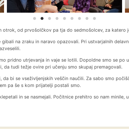
tih otrok, od prvošolčkov pa tja do sedmošolcev, za katero j
 gibali na zraku in naravo opazovali. Pri ustvarjalnih delavn
zveselili.
o pridno utrjevanja in vaje se lotili. Dopoldne smo se po učil
i, da tudi težje ovire pri učenju smo skupaj premagovali.
li, da bi se vseživljenjskih veščin naučili. Za sabo smo poči
 tem pa še s kom prijatelji postali smo.
lepetali in se nasmejali. Počitnice prehitro so nam minile,