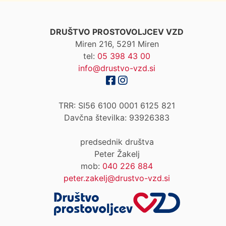
DRUŠTVO PROSTOVOLJCEV VZD
Miren 216, 5291 Miren
tel:
05 398 43 00
info@drustvo-vzd.si
TRR: SI56 6100 0001 6125 821
Davčna številka: 93926383
predsednik društva
Peter Žakelj
mob:
040 226 884
peter.zakelj@drustvo-vzd.si