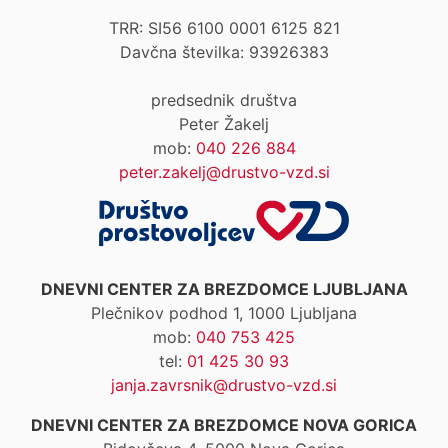
TRR: SI56 6100 0001 6125 821
Davčna številka: 93926383
predsednik društva
Peter Žakelj
mob:
040 226 884
peter.zakelj@drustvo-vzd.si
DNEVNI CENTER ZA BREZDOMCE LJUBLJANA
Plečnikov podhod 1, 1000 Ljubljana
mob:
040 753 425
tel:
01 425 30 93
janja.zavrsnik@drustvo-vzd.si
DNEVNI CENTER ZA BREZDOMCE NOVA GORICA