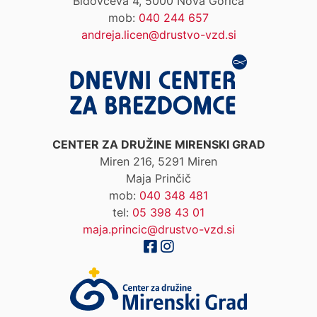
Bidovčeva 4, 5000 Nova Gorica
mob:
040 244 657
andreja.licen@drustvo-vzd.si
CENTER ZA DRUŽINE MIRENSKI GRAD
Miren 216, 5291 Miren
Maja Prinčič
mob:
040 348 481
tel:
05 398 43 01
maja.princic@drustvo-vzd.si