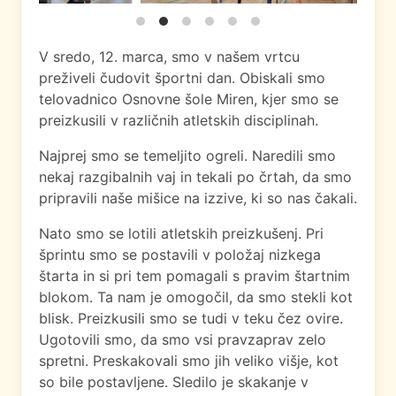
V sredo, 12. marca, smo v našem vrtcu
preživeli čudovit športni dan. Obiskali smo
telovadnico Osnovne šole Miren, kjer smo se
preizkusili v različnih atletskih disciplinah.
Najprej smo se temeljito ogreli. Naredili smo
nekaj razgibalnih vaj in tekali po črtah, da smo
pripravili naše mišice na izzive, ki so nas čakali.
Nato smo se lotili atletskih preizkušenj. Pri
šprintu smo se postavili v položaj nizkega
štarta in si pri tem pomagali s pravim štartnim
blokom. Ta nam je omogočil, da smo stekli kot
blisk. Preizkusili smo se tudi v teku čez ovire.
Ugotovili smo, da smo vsi pravzaprav zelo
spretni. Preskakovali smo jih veliko višje, kot
so bile postavljene. Sledilo je skakanje v