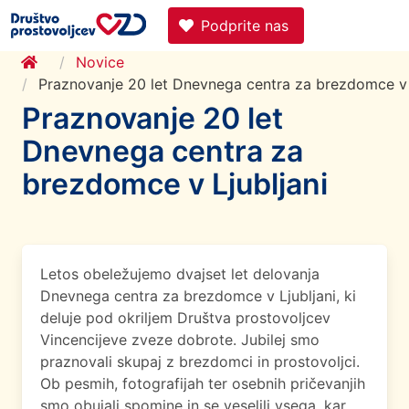
Podprite nas
Novice
Praznovanje 20 let Dnevnega centra za brezdomce v 
Praznovanje 20 let
Dnevnega centra za
brezdomce v Ljubljani
Letos obeležujemo dvajset let delovanja
Dnevnega centra za brezdomce v Ljubljani, ki
deluje pod okriljem Društva prostovoljcev
Vincencijeve zveze dobrote. Jubilej smo
praznovali skupaj z brezdomci in prostovoljci.
Ob pesmih, fotografijah ter osebnih pričevanjih
smo obujali spomine in se veselili vsega, kar