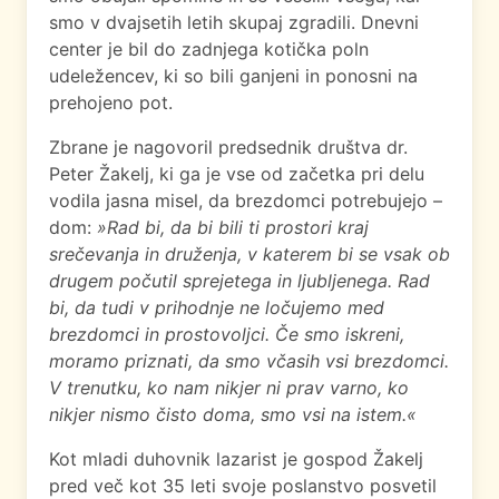
smo v dvajsetih letih skupaj zgradili. Dnevni
center je bil do zadnjega kotička poln
udeležencev, ki so bili ganjeni in ponosni na
prehojeno pot.
Zbrane je nagovoril predsednik društva dr.
Peter Žakelj, ki ga je vse od začetka pri delu
vodila jasna misel, da brezdomci potrebujejo –
dom:
»Rad bi, da bi bili ti prostori kraj
srečevanja in druženja, v katerem bi se vsak ob
drugem počutil sprejetega in ljubljenega. Rad
bi, da tudi v prihodnje ne ločujemo med
brezdomci in prostovoljci. Če smo iskreni,
moramo priznati, da smo včasih vsi brezdomci.
V trenutku, ko nam nikjer ni prav varno, ko
nikjer nismo čisto doma, smo vsi na istem.«
Kot mladi duhovnik lazarist je gospod Žakelj
pred več kot 35 leti svoje poslanstvo posvetil