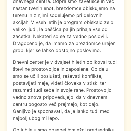
dnevnega centra. Odprli smo zavetišče in več
nastanitvenih enot, brezdomce obiskujemo na
terenu in z njimi sodelujemo pri delovnih
akcijah. V vseh letih je program obiskalo zelo
veliko ljudi, le peščica pa jih prihaja vse od
začetka. Nekateri so se za vedno poslovili.
Dragoceno je, da imamo za brezdomce urejen
grob, kjer se lahko dostojno poslovimo.
Dnevni center je v dvajsetih letih oblikoval tudi
številne prostovoljce in zaposlene. Ob delu
smo se učili poslušati, reševati konflikte,
postavljati meje, videti človeka v stiski ter
razumeti tudi sebe in svoje rane. Prostovoljci
vedno znova pripovedujejo, da v dnevnem
centru pogosto več prejmejo, kot dajo.
Ganljivo je spoznavati, da je lahko tudi med
najbolj ubogimi lepo.
Ob jubileju smo posebej hvaležni predsedniku