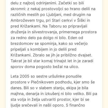
delu z najbolj odrinjenimi. Začetki so bili
skromni: z nekaj prostovoljci so hrano delili na
različnih mestih po Ljubljani, med drugim na
Ambroževem trgu, pri Stari cerkvi v Šiški in
pred Križankami. Na Taboru so pripravljali
druženja in silvestrovanja, primernega prostora
za redno delo pa dolgo ni bilo. Eden od
brezdomcev se spominja, kako so večerjo
pripeljali s kombijem in jo delili pred
Križankami. Zbralo se jih je približno dvajset.
Takrat je bil star komaj trinajst let in je zaradi
sporov doma pogosto bežal na ulico.
Leta 2005 so sestre uršulinke ponudile
prostore v Plečnikovem podhodu, kjer smo še
danes. Bili so v slabem stanju, ekipa je bila
majhna, denarja in izkušenj ni bilo veliko. Bili pa
sta volja in želja ustvariti prostor, kjer bi se
ljudje srečevali in našli oporo. S finančno