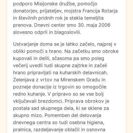
podporo Misijonske družbe, pomočjo
donatorjev, prijateljev, mojstra Francija Rotarja
in številnih pridnih rok je stekla temeljita
prenova. Dnevni center smo 30. maja 2006
slovesno odprli in blagoslovili.
Ustvarjanje doma se je lahko začelo, najprej v
obliki pomoči s hrano. Na začetku smo obroke
kupovali in delili, sčasoma pa smo poleg
večerij uvedli tudi skupne zajtrke in začeli
hrano pripravljati na kuharskih delavnicah.
Zelenjava z vrtov na Mirenskem Gradu in
pozneje donacije iz trgovin so omogočile
redno kuhanje. V pripravo so se vse bolj
vključevali brezdomci. Priprava obrokov je
postala sad skupnega dela, ki se sklene za
skupno mizo. Pomemben del delovanja
dnevnega centra so tudi osebna higiena,
pralnica, razdeljevanje oblačil in osnovna