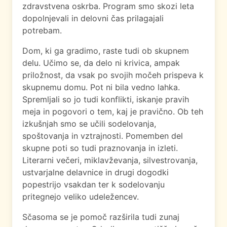
zdravstvena oskrba. Program smo skozi leta
dopolnjevali in delovni čas prilagajali
potrebam.
Dom, ki ga gradimo, raste tudi ob skupnem
delu. Učimo se, da delo ni krivica, ampak
priložnost, da vsak po svojih močeh prispeva k
skupnemu domu. Pot ni bila vedno lahka.
Spremljali so jo tudi konflikti, iskanje pravih
meja in pogovori o tem, kaj je pravično. Ob teh
izkušnjah smo se učili sodelovanja,
spoštovanja in vztrajnosti. Pomemben del
skupne poti so tudi praznovanja in izleti.
Literarni večeri, miklavževanja, silvestrovanja,
ustvarjalne delavnice in drugi dogodki
popestrijo vsakdan ter k sodelovanju
pritegnejo veliko udeležencev.
Sčasoma se je pomoč razširila tudi zunaj