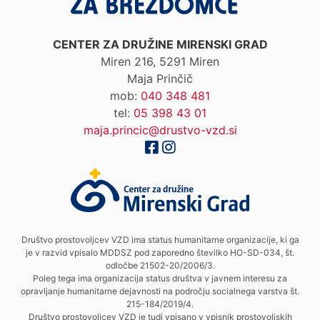
CENTER ZA DRUŽINE MIRENSKI GRAD
Miren 216, 5291 Miren
Maja Prinčič
mob:
040 348 481
tel:
05 398 43 01
maja.princic@drustvo-vzd.si
Društvo prostovoljcev VZD ima status humanitarne organizacije, ki ga
je v razvid vpisalo MDDSZ pod zaporedno številko HO-SD-034, št.
odločbe 21502-20/2006/3.
Poleg tega ima organizacija status društva v javnem interesu za
opravljanje humanitarne dejavnosti na področju socialnega varstva št.
215-184/2019/4.
Društvo prostovoljcev VZD je tudi vpisano v vpisnik prostovoljskih