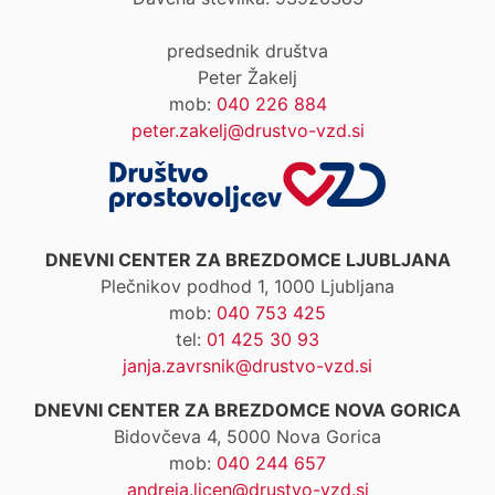
predsednik društva
Peter Žakelj
mob:
040 226 884
peter.zakelj@drustvo-vzd.si
DNEVNI CENTER ZA BREZDOMCE LJUBLJANA
Plečnikov podhod 1, 1000 Ljubljana
mob:
040 753 425
tel:
01 425 30 93
janja.zavrsnik@drustvo-vzd.si
DNEVNI CENTER ZA BREZDOMCE NOVA GORICA
Bidovčeva 4, 5000 Nova Gorica
mob:
040 244 657
andreja.licen@drustvo-vzd.si