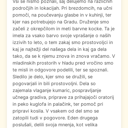
Vsi se nismo poznali, saj delujemo na različnih
področjih in lokacijah. Pri brezdomcih, na učni
pomoči, na poučevanju glasbe in v kuhinji, ter
kjer nas potrebujejo na Gradu. Druženje smo
začeli z okrepčilom in meti barvne kocke. Ta je
imela za vsako barvo svoje vprašanje o naših
izzivih to leto, o tem zakaj smo prostovoljci in
kaj je najtežji del našega dela in kaj ga dela
tako, da se k njemu znova in znova vračamo. V
mladinskih prostorih v hladu pred vročino smo
te misli in odgovore podelili, ter se spoznali.
Sledilo je delo, kjer smo se družili, se
pogovarjali in bili prostovoljni. Dela so
zajemala vlaganje kumaric, pospravljanje
učnega gradiva, priprave za prihajajoči oratorij
in peko kuglofa in palačink, ter pomoč pri
pripravi kosila. V vsakem od del smo se
zatopili tudi v pogovore. Eden drugega
poslušali, delili svoja mnenja, kot velika