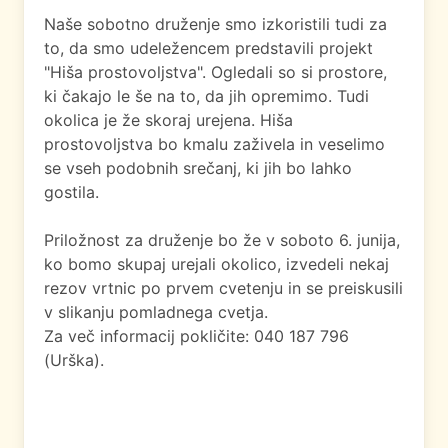
Naše sobotno druženje smo izkoristili tudi za
to, da smo udeležencem predstavili projekt
"Hiša prostovoljstva". Ogledali so si prostore,
ki čakajo le še na to, da jih opremimo. Tudi
okolica je že skoraj urejena. Hiša
prostovoljstva bo kmalu zaživela in veselimo
se vseh podobnih srečanj, ki jih bo lahko
gostila.
Priložnost za druženje bo že v soboto 6. junija,
ko bomo skupaj urejali okolico, izvedeli nekaj
rezov vrtnic po prvem cvetenju in se preiskusili
v slikanju pomladnega cvetja.
Za več informacij pokličite: 040 187 796
(
Urška
).