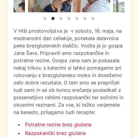
V Hiši prostovoljstva je v soboto, 16. maja, na
mednarodni dan celiakije, potekala delavnica
peke brezglutenskih slaščic. Vodila je jo gospa
Jana Šavs. Pripravili smo razpokančke in
potratne rezine. Gospa Jana nam je pokazala
nekaj trikov, s katerimi si lahko pomagamo pri
rokovanju z brezglutensko moko in dosežemo
zelo dobre rezultate. O tem smo se prepričali
tudi sami in se ob koncu srečanja posladkali z
presenetljivo rahlimi razpokančki ter sočnimi in
okusnimi rezinami. Za vse, ki težko verjemete
na besedo, prilagamo tudi recepte:
Potratne rezine brez glutena
Razpokančki brez glutena