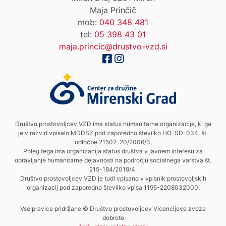
Maja Prinčič
mob:
040 348 481
tel:
05 398 43 01
maja.princic@drustvo-vzd.si
Društvo prostovoljcev VZD ima status humanitarne organizacije, ki ga
je v razvid vpisalo MDDSZ pod zaporedno številko HO-SD-034, št.
odločbe 21502-20/2006/3.
Poleg tega ima organizacija status društva v javnem interesu za
opravljanje humanitarne dejavnosti na področju socialnega varstva št.
215-184/2019/4.
Društvo prostovoljcev VZD je tudi vpisano v vpisnik prostovoljskih
organizacij pod zaporedno številko vpisa 1195-2208032000.
Vse pravice pridržane © Društvo prostovoljcev Vicencijeve zveze
dobrote