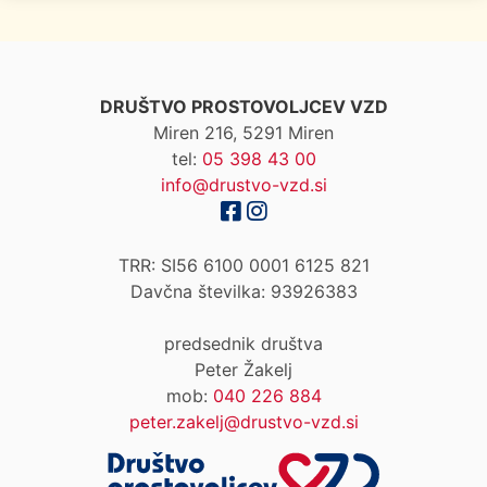
DRUŠTVO PROSTOVOLJCEV VZD
Miren 216, 5291 Miren
tel:
05 398 43 00
info@drustvo-vzd.si
TRR: SI56 6100 0001 6125 821
Davčna številka: 93926383
predsednik društva
Peter Žakelj
mob:
040 226 884
peter.zakelj@drustvo-vzd.si