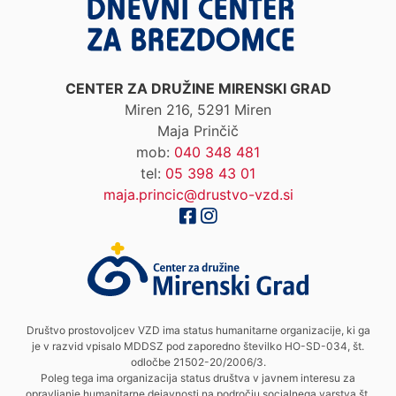
CENTER ZA DRUŽINE MIRENSKI GRAD
Miren 216, 5291 Miren
Maja Prinčič
mob:
040 348 481
tel:
05 398 43 01
maja.princic@drustvo-vzd.si
Društvo prostovoljcev VZD ima status humanitarne organizacije, ki ga
je v razvid vpisalo MDDSZ pod zaporedno številko HO-SD-034, št.
odločbe 21502-20/2006/3.
Poleg tega ima organizacija status društva v javnem interesu za
opravljanje humanitarne dejavnosti na področju socialnega varstva št.