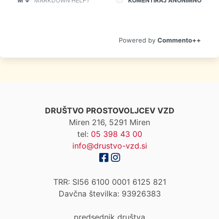
M ↓
MARKDOWN HELP?
KOMENTIRAJ ANONIMNO
Commento++
DRUŠTVO PROSTOVOLJCEV VZD
Miren 216, 5291 Miren
tel:
05 398 43 00
info@drustvo-vzd.si
TRR: SI56 6100 0001 6125 821
Davčna številka: 93926383
predsednik društva