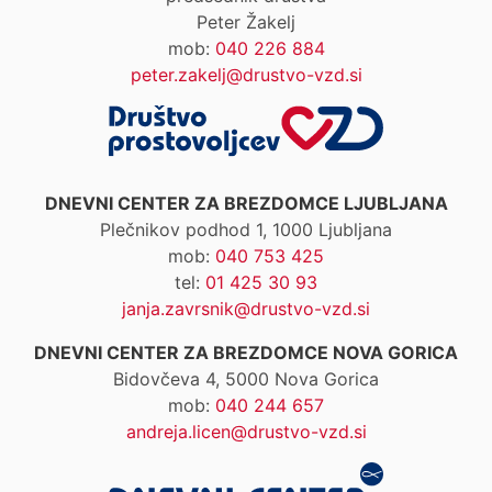
Peter Žakelj
mob:
040 226 884
peter.zakelj@drustvo-vzd.si
DNEVNI CENTER ZA BREZDOMCE LJUBLJANA
Plečnikov podhod 1, 1000 Ljubljana
mob:
040 753 425
tel:
01 425 30 93
janja.zavrsnik@drustvo-vzd.si
DNEVNI CENTER ZA BREZDOMCE NOVA GORICA
Bidovčeva 4, 5000 Nova Gorica
mob:
040 244 657
andreja.licen@drustvo-vzd.si