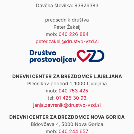
Davčna številka: 93926383
predsednik društva
Peter Žakelj
mob:
040 226 884
peter.zakelj@drustvo-vzd.si
DNEVNI CENTER ZA BREZDOMCE LJUBLJANA
Plečnikov podhod 1, 1000 Ljubljana
mob:
040 753 425
tel:
01 425 30 93
janja.zavrsnik@drustvo-vzd.si
DNEVNI CENTER ZA BREZDOMCE NOVA GORICA
Bidovčeva 4, 5000 Nova Gorica
mob:
040 244 657