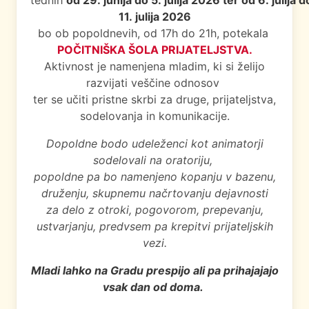
tednih
od 29. junija do 5. julija 2026 ter od 6. julija d
11. julija 2026
bo ob popoldnevih, od 17h do 21h, potekala
POČITNIŠKA ŠOLA PRIJATELJSTVA.
Aktivnost je namenjena mladim, ki si želijo
razvijati veščine odnosov
ter se učiti pristne skrbi za druge, prijateljstva,
sodelovanja in komunikacije.
Dopoldne bodo udeleženci kot animatorji
sodelovali na oratoriju,
popoldne pa bo namenjeno kopanju v bazenu,
druženju, skupnemu načrtovanju dejavnosti
za delo z otroki, pogovorom, prepevanju,
ustvarjanju, predvsem pa krepitvi prijateljskih
vezi.
Mladi lahko na Gradu prespijo
ali pa prihajajajo
vsak dan od doma.