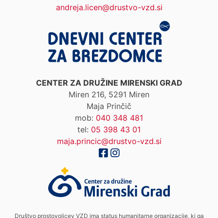
andreja.licen@drustvo-vzd.si
CENTER ZA DRUŽINE MIRENSKI GRAD
Miren 216, 5291 Miren
Maja Prinčič
mob:
040 348 481
tel:
05 398 43 01
maja.princic@drustvo-vzd.si
Društvo prostovoljcev VZD ima status humanitarne organizacije, ki ga