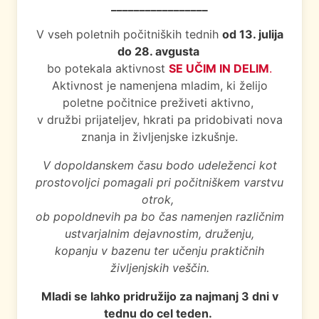
_________________
V vseh poletnih počitniških tednih
od 13. julija
do 28. avgusta
bo potekala aktivnost
SE UČIM IN DELIM
.
Aktivnost je namenjena mladim, ki želijo
poletne počitnice preživeti aktivno,
v družbi prijateljev, hkrati pa pridobivati nova
znanja in življenjske izkušnje.
V dopoldanskem času bodo udeleženci kot
prostovoljci pomagali pri počitniškem varstvu
otrok,
ob popoldnevih pa bo čas namenjen različnim
ustvarjalnim dejavnostim, druženju,
kopanju v bazenu ter učenju praktičnih
življenjskih veščin.
Mladi se lahko pridružijo za najmanj 3 dni v
tednu do cel teden.