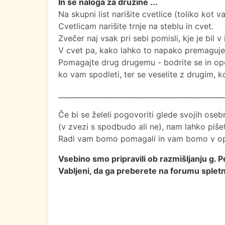
In še naloga za družine ...
Na skupni list narišite cvetlice (toliko kot va
Cvetlicam narišite trnje na steblu in cvet.
Zvečer naj vsak pri sebi pomisli, kje je bil 
V cvet pa, kako lahko to napako premaguje,
Pomagajte drug drugemu - bodrite se in op
ko vam spodleti, ter se veselite z drugim,
_______________________________________________
Če bi se želeli pogovoriti glede svojih osebn
(v zvezi s spodbudo ali ne), nam lahko piš
Radi vam bomo pomagali in vam bomo v o
Vsebino smo pripravili ob razmišljanju g. P
Vabljeni, da ga preberete na forumu splet