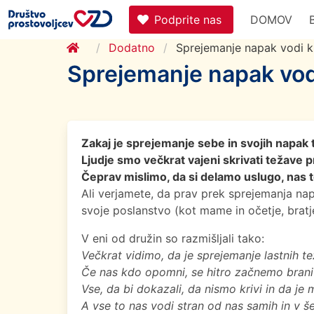
Podprite nas
DOMOV
Dodatno
Sprejemanje napak vodi k
Sprejemanje napak vod
Zakaj je sprejemanje sebe in svojih napak
Ljudje smo večkrat vajeni skrivati težave 
Čeprav mislimo, da si delamo uslugo, nas to
Ali verjamete, da prav prek sprejemanja n
svoje poslanstvo (kot mame in očetje, bratje in
V eni od družin so razmišljali tako:
Večkrat vidimo, da je sprejemanje lastnih te
Če nas kdo opomni, se hitro začnemo braniti
Vse, da bi dokazali, da nismo krivi in da je
A vse to nas vodi stran od nas samih in v še