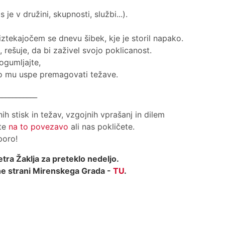
s je v družini, skupnosti, službi...).
v iztekajočem se dnevu šibek, kje je storil napako.
 rešuje, da bi zaživel svojo poklicanost.
ogumljajte,
 ko mu uspe premagovati težave.
___________
ih stisk in težav, vzgojnih vprašanj in dilem
ete
na to povezavo
ali nas pokličete.
poro!
etra Žaklja za preteklo nedeljo.
ne strani Mirenskega Grada -
TU
.