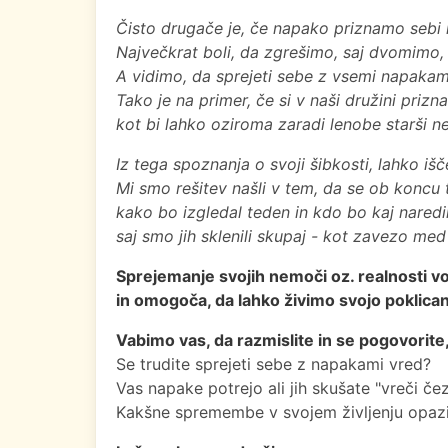
Čisto drugače je, če napako priznamo sebi
Največkrat boli, da zgrešimo, saj dvomimo, 
A vidimo, da sprejeti sebe z vsemi napakam
Tako je na primer, če si v naši družini pri
kot bi lahko oziroma zaradi lenobe starši 
Iz tega spoznanja o svoji šibkosti, lahko išč
Mi smo rešitev našli v tem, da se ob koncu
kako bo izgledal teden in kdo bo kaj nare
saj smo jih sklenili skupaj - kot zavezo me
Sprejemanje svojih nemoči oz. realnosti vo
in omogoča, da lahko živimo svojo poklica
Vabimo vas, da razmislite in se pogovorite, 
Se trudite sprejeti sebe z napakami vred?
Vas napake potrejo ali jih skušate "vreči čez
Kakšne spremembe v svojem življenju opazite