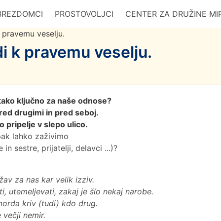
BREZDOMCI
PROSTOVOLJCI
CENTER ZA DRUŽINE MI
 pravemu veselju.
i k pravemu veselju.
 tako ključno za naše odnose?
pred drugimi in pred seboj.
 pripelje v slepo ulico.
apak lahko zaživimo
 sestre, prijatelji, delavci ...)?
žav za nas kar velik izziv.
, utemeljevati, zakaj je šlo nekaj narobe.
 morda kriv (tudi) kdo drug.
 večji nemir.