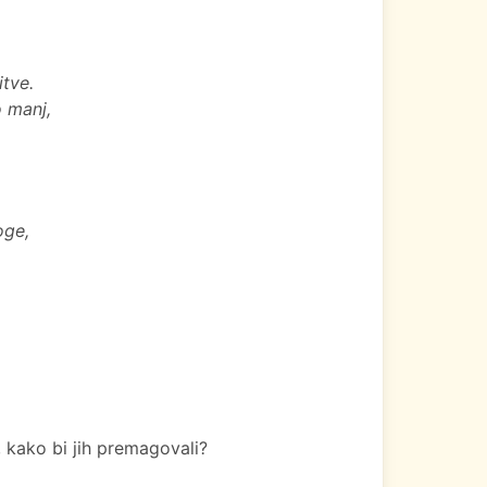
itve.
o manj,
loge,
 kako bi jih premagovali?