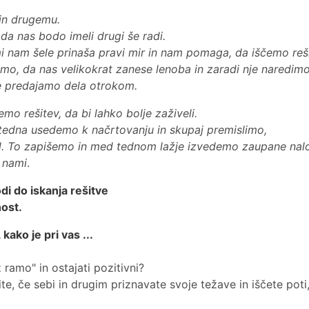
 in drugemu.
da nas bodo imeli drugi še radi.
i nam šele prinaša pravi mir in nam pomaga, da iščemo reš
znamo, da nas velikokrat zanese lenoba in zaradi nje naredim
ne predajamo dela otrokom.
emo rešitev, da bi lahko bolje zaživeli.
 tedna usedemo k načrtovanju in skupaj premislimo,
dil. To zapišemo in med tednom lažje izvedemo zaupane na
d nami
.
di do iskanja rešitve
nost.
kako je pri vas ...
 ramo" in ostajati pozitivni?
, če sebi in drugim priznavate svoje težave in iščete poti,