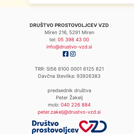
DRUŠTVO PROSTOVOLJCEV VZD
Miren 216, 5291 Miren
tel:
05 398 43 00
info@drustvo-vzd.si
TRR: SI56 6100 0001 6125 821
Davčna številka: 93926383
predsednik društva
Peter Žakelj
mob:
040 226 884
peter.zakelj@drustvo-vzd.si