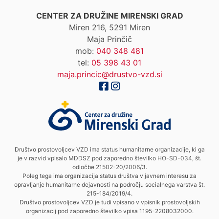
CENTER ZA DRUŽINE MIRENSKI GRAD
Miren 216, 5291 Miren
Maja Prinčič
mob:
040 348 481
tel:
05 398 43 01
maja.princic@drustvo-vzd.si
Društvo prostovoljcev VZD ima status humanitarne organizacije, ki ga
je v razvid vpisalo MDDSZ pod zaporedno številko HO-SD-034, št.
odločbe 21502-20/2006/3.
Poleg tega ima organizacija status društva v javnem interesu za
opravljanje humanitarne dejavnosti na področju socialnega varstva št.
215-184/2019/4.
Društvo prostovoljcev VZD je tudi vpisano v vpisnik prostovoljskih
organizacij pod zaporedno številko vpisa 1195-2208032000.