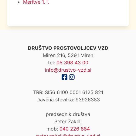
Meritve 1. l.
DRUŠTVO PROSTOVOLJCEV VZD
Miren 216, 5291 Miren
tel:
05 398 43 00
info@drustvo-vzd.si
TRR: SI56 6100 0001 6125 821
Davčna številka: 93926383
predsednik društva
Peter Žakelj
mob:
040 226 884