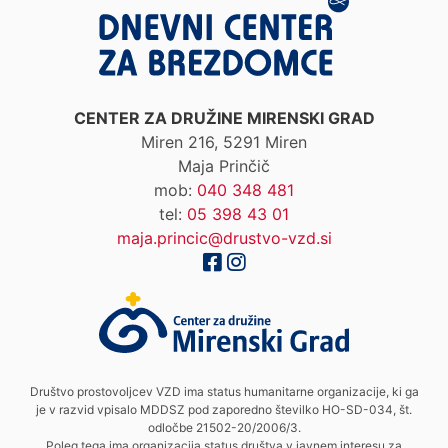
CENTER ZA DRUŽINE MIRENSKI GRAD
Miren 216, 5291 Miren
Maja Prinčič
mob:
040 348 481
tel:
05 398 43 01
maja.princic@drustvo-vzd.si
Društvo prostovoljcev VZD ima status humanitarne organizacije, ki ga
je v razvid vpisalo MDDSZ pod zaporedno številko HO-SD-034, št.
odločbe 21502-20/2006/3.
Poleg tega ima organizacija status društva v javnem interesu za