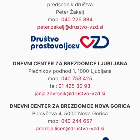
predsednik društva
Peter Žakelj
mob:
040 226 884
peter.zakelj@drustvo-vzd.si
DNEVNI CENTER ZA BREZDOMCE LJUBLJANA
Plečnikov podhod 1, 1000 Ljubljana
mob:
040 753 425
tel:
01 425 30 93
janja.zavrsnik@drustvo-vzd.si
DNEVNI CENTER ZA BREZDOMCE NOVA GORICA
Bidovčeva 4, 5000 Nova Gorica
mob:
040 244 657
andreja.licen@drustvo-vzd.si